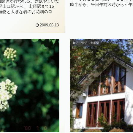
山開きが行われる。赤飯やまいた
時半から、平日午前８時から～午後
山口駅から、 山頂駅まで15
植物と大きな岩のお花畑のロ
2009.06.13
丸沼・菅沼・大尻沼