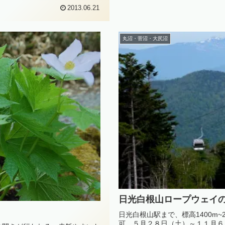
2013.06.21
丸沼・菅沼・大尻沼
日光白根山ロープウェイ
日光白根山駅まで、標高1400m~
可 ５月２８日（土）～１１月６