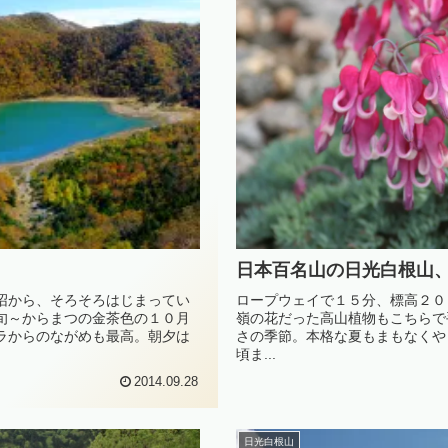
日本百名山の日光白根山
沼から、そろそろはじまってい
ロープウェイで１５分、標高２０
旬～からまつの金茶色の１０月
嶺の花だった高山植物もこちらで
ラからのながめも最高。朝夕は
さの季節。本格な夏もまもなくや
頃ま...
2014.09.28
日光白根山