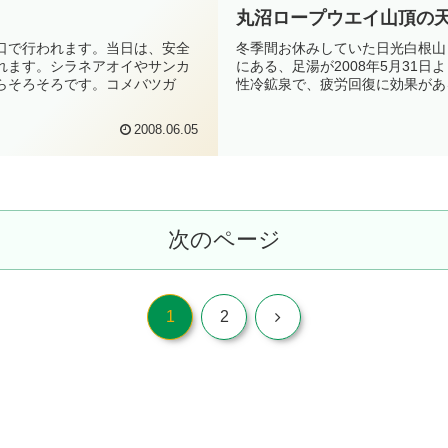
丸沼ロープウエイ山頂の
山口で行われます。当日は、安全
冬季間お休みしていた日光白根山
れます。シラネアオイやサンカ
にある、足湯が2008年5月31
らそろそろです。コメバツガ
性冷鉱泉で、疲労回復に効果がある
2008.06.05
次のページ
次
1
2
へ