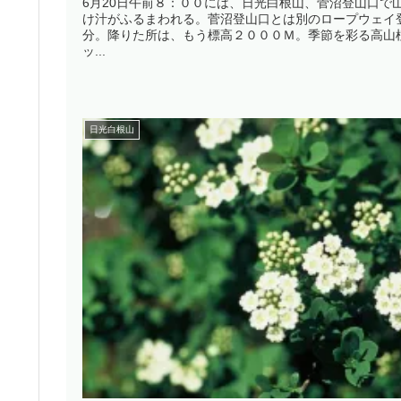
6月20日午前８：００には、日光白根山、菅沼登山口で
け汁がふるまわれる。菅沼登山口とは別のロープウェイ登
分。降りた所は、もう標高２０００Ｍ。季節を彩る高山
ッ...
日光白根山