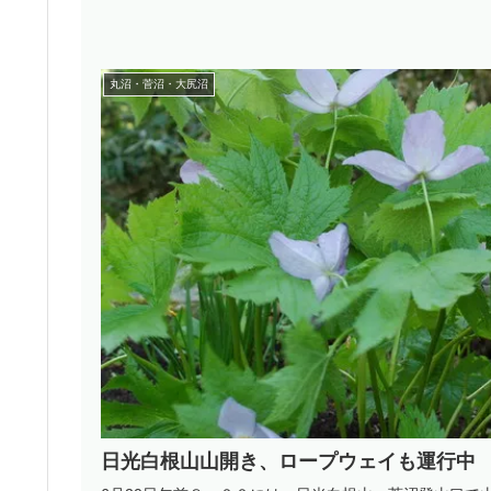
丸沼・菅沼・大尻沼
日光白根山山開き、ロープウェイも運行中