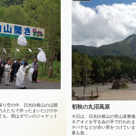
曇り空の中、日光白根山の山開
初秋の丸沼高原
の人たちで作ったまいたけ汁や
ても、朝はダウンのジャケット
今日は、日光白根山の登山道整備
ネアオイを守る会の手で行われま
チバナなどが赤い実をつけていま
葉も急...