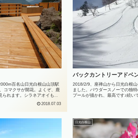
バックカントリーアドベ
000m百名山日光白根山山頂駅
2018/2/9、座禅山から日光
は、コマクサが開花。よくぞ、鹿
ました。バウダースノーでの独特
られます。シラネアオイも...
プールが描かれ、最高です♪続いて20
2018.07.03
日光白根山