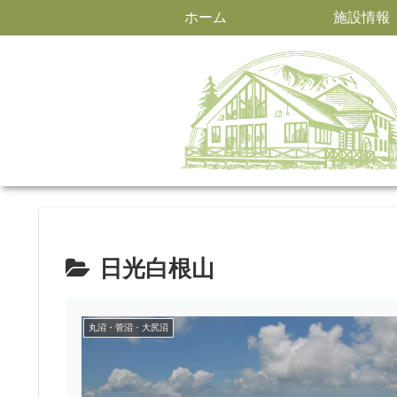
ホーム
施設情報
日光白根山
丸沼・菅沼・大尻沼