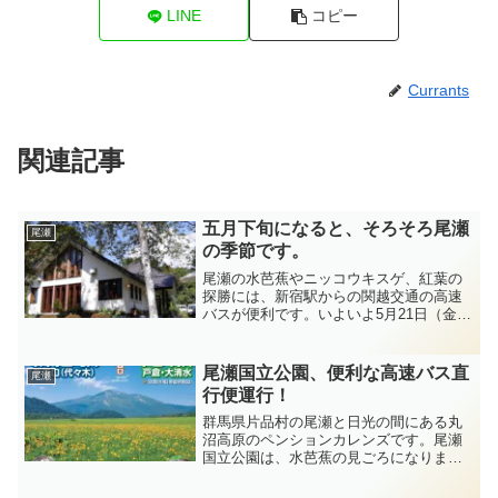
LINE
コピー
Currants
関連記事
五月下旬になると、そろそろ尾瀬
尾瀬
の季節です。
尾瀬の水芭蕉やニッコウキスゲ、紅葉の
探勝には、新宿駅からの関越交通の高速
バスが便利です。いよいよ5月21日（金）
から10月17日（日）まで。JR新宿駅南口
往路7時20分、7時50分、22時00分発復路
大清水１５時００分、15時40分、16時...
尾瀬国立公園、便利な高速バス直
尾瀬
行便運行！
群馬県片品村の尾瀬と日光の間にある丸
沼高原のペンションカレンズです。尾瀬
国立公園は、水芭蕉の見ごろになりまし
た。高速バスに乗って国立公園尾瀬の旅
を楽しみませんか。水芭蕉は、尾瀬ヶ原