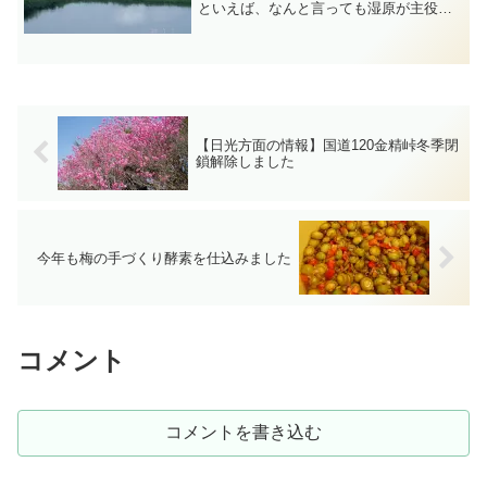
といえば、なんと言っても湿原が主役で
す。枯れた植物が分解せず泥炭化して、
低温で水が多いため、厚く積み重なって
できたものが湿原です。水芭蕉が咲いて
いるのは低層湿原、ニッコ...
【日光方面の情報】国道120金精峠冬季閉
鎖解除しました
今年も梅の手づくり酵素を仕込みました
コメント
コメントを書き込む