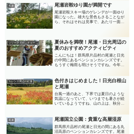
が先に開花して、その後尾瀬沼方面が咲
尾瀬岩鞍ゆり園が満開です
尾瀬
きます。関越交通バスの「...
尾瀬岩鞍スキー場のゲレンデが一面ゆり
園になった。雄大な景色もさることなが
ら、それはそれは見事で、あたり一面甘
い香りが立ちこめていました。うっとり
と花をながめていると、あげは蝶がひら
ひらと飛び交い、幸せな気分になってい
るのはなにも人間だけでは...
夏休みを満喫！尾瀬・日光周辺の
ツリーアドベンチャー・カヌー・サップ・キャニオニング
夏のおすすめアクティビティ
こんにちは！群馬県片品村の尾瀬と日光
の中間にあるペンションカレンズです。
もうすぐ梅雨も明けそうですね。今年の
夏休みのプランはお決まりですか？今日
は、カレンズ周辺の夏のアクティビティ
をご紹介します。【お子さまと楽しめる
色付きはじめました！日光白根山
カレンズ周辺の紅葉
夏のアクティビティ編】１...
と尾瀬
台風一過のあと、下界では夏日のような
気温になっていて、いつまでも暑さが続
いているようですね、山の上は、秋分頃
から、急に気温が下がりはじめ、朝夕は
暖房をつけています。日光白根山でも森
林限界あたりの草木は紅葉がはじまり、
尾瀬国立公園：貴重な高層湿原
尾瀬
だけかんば、おおかめのき...
群馬県片品村の尾瀬と日光の間にある丸
沼高原のペンションカレンズです。尾瀬