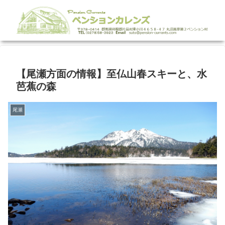
【尾瀬方面の情報】至仏山春スキーと、水
芭蕉の森
尾瀬