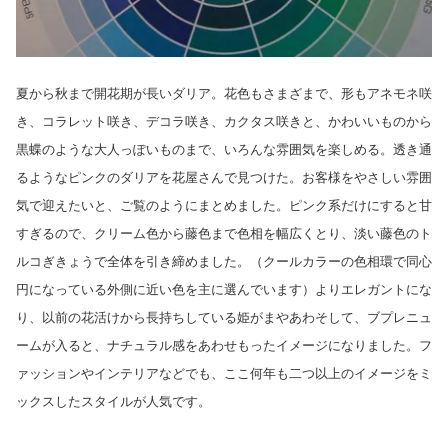
夏から秋まで開花期が長いダリア。花色もさまざまで、形もアネモネ咲
き、コラレット咲き、デコラ咲き、カクタス咲きと、かわいいものから
黒蝶のような大人っぽいものまで、いろんな雰囲気を楽しめる。透き通
るようなピンクのダリアを花屋さんで見つけた。お客様をやさしい雰囲
気で迎えたいと、ご覧のようにまとめました。ピンク系だけにすると甘
すぎるので、クリーム色から藤色まで色相を幅広くとり、淡い藤色のト
ルコぎきょうで全体を引き締めました。（クールカラーの色相環で同心
円になっている外側に近い色を主に選んでいます）よりエレガントにな
り、以前の花活けから長持ちしている姫がまやあわそして、ブプレニュ
ームが入ると、ナチュラル感をあわせもったイメージになりました。フ
ァッションやインテリアなどでも、ここ何年も二つ以上のイメージをミ
ックスしたスタイルが人気です。