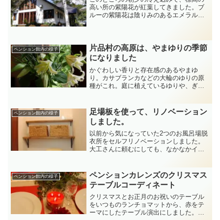
高い所の紫陽花が紅葉してきました。ブ
ルーの紫陽花は陰りみのあるエメラルド
グリーンにところどころがワインレッド
に紅葉する。庭にある秋の七草の萩の
花、尾花（すすき）そしてトルコぎきょ
うなどと、花活けを楽しんだ...
片品村の高原は、やまゆりの季節
ペンション館内の様子
になりました
かぐわしい香りと存在感のあるやまゆ
り。カサブランカなどの大輪のゆりの原
種がこれ。庭に植えているゆりや、ぎぼ
うし、果ては毒があるといわれているあ
じさいまでが近年、異常に増えた鹿に花
芽を食べられてしまった。ささいな事だ
足場板を使って、リノベーション
ペンション館内の様子
が、ガッカリした。しかしセ...
しました。
以前から気になっていた2つのお風呂場脱
衣所をセルフリノベーションしました。
大工さんに頼むにしても、なかなかイメ
ージ通りの出来上がりにはならないた
め、それならば、自分たちでやろうとい
うことになりました。古い足場板を使っ
ペンションカレンズのクリスマス
ペンション館内の様子
て古くても味のある雰囲気...
テーブルコーディネート
クリスマスとお正月のお祝いのテーブル
をいつものランチョマットから、赤をテ
ーマにしたテーブル演出にしました。記