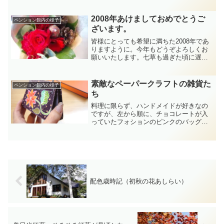
念の日には、ゲレンデでも素敵な時間を
過ごしたいですね。
2008年あけましておめでとうご
ペンション館内の様子
ざいます。
皆様にとっても希望に満ちた2008年であ
りますように。今年もどうぞよろしくお
願いいたします。七草も過ぎた頃に遅れ
ばせながらの、新年の挨拶になりまし
た。約半月休みなく、家内労働でなんと
か年末年始をお蔭様でのりきることがで
素敵なペーパークラフトの雑貨た
ペンション館内の様子
きました。少し、鼻かぜ...
ち
料理に限らず、ハンドメイドが好きなの
ですが、左から順に、チョコレートが入
っていたフォションのピンクのバッグ、
エルメスの無料ペーパークラフトバッ
グ。私の場合、エルメスの本物バッグ
は、使いこなせないのでいりませんが、
ダウンロードし組み立てるだけ...
配色歳時記（初秋の花あしらい）