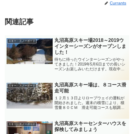
Currants
関連記事
丸沼高原スキー場2018～2019ウ
スキー・スノーボード
インターシーズンがオープンしま
した！
待ちに待ったウインターシーズンがやっ
てきました！2019年5月6日までの長いシ
ーズンお楽しみいただけます。現在中央
リフト（交通リフト）、第五スーパーツ
インリフト、第二リフトの3基稼働中で
す。バイオレットコースが滑走可能とな
丸沼高原スキー場は、８コース滑
スキー・スノーボード
っております。只今...
走可能
１２月１３日よりロープウェイの運転が
開始されました。週末の積雪により、積
雪量８０ＣＭ 滑走可能コースも順調に
広がっています。からくら、ゴールド、
ローズ、コバルト、グリーン、バイオレ
ット、イエロー、ブルーコースが滑れる
丸沼高原スキーセンターハウスを
スキー・スノーボード
ようになりました。カレン...
探検してみましょう