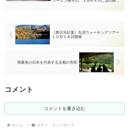
シーズン後半の、３月や４月に雪の降る
日が比較的多かったり、春休頃、例年よ
り雨天が少なかった為か、ゲレンデコン
ディションは、この時期にしてはとても
良いですね。みつまたかぐ...
《奥日光紅葉》丸沼ウォーキングツアー
１０月１８日開催
簡素美の日本を代表する京都の寺院
コメント
コメントを書き込む
ホーム
スキー・スノーボード