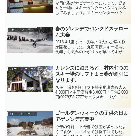
今日は私がナビゲーターになって、皆さ
んと一緒にスキーセンターハウスを探検
してみましょう。スキーセンターハウス
を入ると1階正面にレンタルスキーコーナ
ーがあります。スキースノーボード1日セ
ット大人￥3,000子供￥2,000ウェアもレ
春のゲレンデでバンクドスラロー
スキー・スノーボード
ンタル￥2...
ム大会
2018.4.1里では、例年よりだいぶ早く桜
が開花しました。丸沼高原スキー場も、
例年より気温の上がり方が早いですが、
ただ今積雪量190cm。標高が低い斜面の
レッド、オレンジコースや日当たりがよ
いゴールドコース連絡路を除いて、まだ
カレンズに泊まると、村内七つの
スキー・スノーボード
まだ春のゲレ...
スキー場のリフト１日券が割引に
なります。
スキー場名割引リフト料金尾瀬岩鞍大人
4,000円／中学高校生3,000円／子供2,000
円(0278)58-7777サエラスキーリゾート平
日：大人2,000円／子供、シニア1,500円
(0278)58-4111土曜祝日：大人3,000円／
子...
ゴールデンウィークの子供の日ま
スキー・スノーボード
でゲレンデ営業中
今年の冬は、平野部では雪が多かったよ
うですが、ここ片品では例年並でした。