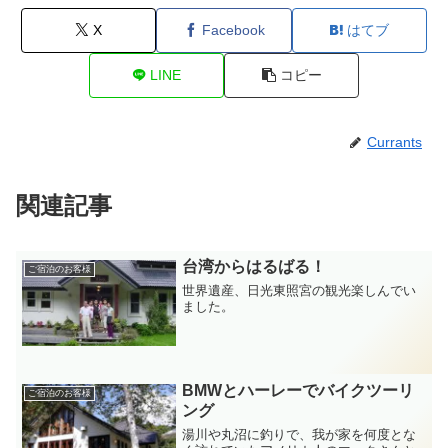
X
Facebook
はてブ
LINE
コピー
Currants
関連記事
台湾からはるばる！
ご宿泊のお客様
世界遺産、日光東照宮の観光楽しんでい
ました。
BMWとハーレーでバイクツーリ
ご宿泊のお客様
ング
湯川や丸沼に釣りで、我が家を何度とな