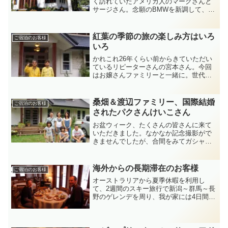
く訪れていたアメリカ人のマークさんと
サージさん。念願のBMWを新調して、カ
レンズ〜光徳牧場〜山王林道〜川俣湖〜
今市〜日光杉並木〜東京とツーリングを
楽しんでいました。BMWはCDが6枚セッ
紅葉の季節の旅の楽しみ方はいろ
ご宿泊のお客様
トでき、スピーカー...
いろ
かれこれ26年くらい前からきていただい
ているリピーターさんの宮本さん。今回
はお嬢さんファミリーと一緒に。世代を
越えてのご利用、たいへん感謝していま
す。もう一つの写真のナイスミドルの大
阪からお越しいただいたおじさまがた
桑畑＆渡辺ファミリー、国際結婚
ご宿泊のお客様
は、あと2山登れば、深田...
されたパクさんけいこさん
お盆ウィーク、たくさんの皆さんに来て
いただきました。なかなか記念撮影がで
きませんでしたが、合間をみてガシャ！
できました。
海外からの長期滞在のお客様
ご宿泊のお客様
オーストラリアから夏季休暇を利用し
て、2週間のスキー旅行で新潟～群馬～長
野のゲレンデを周り、我が家には4日間滞
在のアダムさんクリードさん。花咲の湯
の露天風呂の冬景色をエクセレントと絶
賛。オーストラリアの方は、温泉や日本