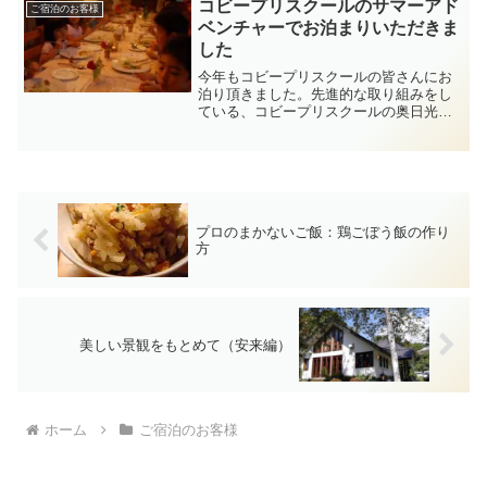
食が大好き。もう一組は...
コビープリスクールのサマーアド
ご宿泊のお客様
ベンチャーでお泊まりいただきま
した
今年もコビープリスクールの皆さんにお
泊り頂きました。先進的な取り組みをし
ている、コビープリスクールの奥日光サ
マーアドベンチャーが開催され、ハイキ
ングや魚のつかみ取り、とうもろこしの
もぎたて体験、花火エンターティメント
（音楽と花火の夕べ）など...
プロのまかないご飯：鶏ごぼう飯の作り
方
美しい景観をもとめて（安来編）
ホーム
ご宿泊のお客様