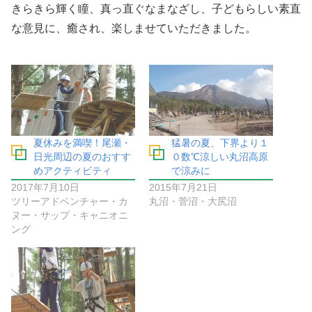
きらきら輝く瞳、真っ直ぐなまなざし、子どもらしい素直
な意見に、癒され、楽しませていただきました。
夏休みを満喫！尾瀬・
猛暑の夏、下界より１
日光周辺の夏のおすす
０数℃涼しい丸沼高原
めアクティビティ
で涼みに
2017年7月10日
2015年7月21日
ツリーアドベンチャー・カ
丸沼・菅沼・大尻沼
ヌー・サップ・キャニオニ
ング