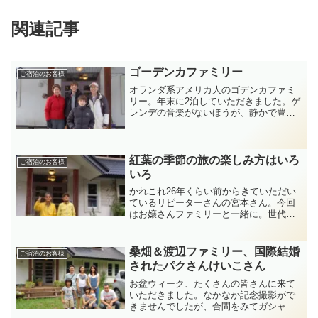
関連記事
ゴーデンカファミリー
ご宿泊のお客様
オランダ系アメリカ人のゴデンカファミ
リー。年末に2泊していただきました。ゲ
レンデの音楽がないほうが、静かで豊か
な自然の丸沼高原らしいとの事。ここ何
年かのカレンズの宿泊者の顔ぶれです
が、少しずつ海外の方を受け入れていま
す。国内のウインタースポ...
紅葉の季節の旅の楽しみ方はいろ
ご宿泊のお客様
いろ
かれこれ26年くらい前からきていただい
ているリピーターさんの宮本さん。今回
はお嬢さんファミリーと一緒に。世代を
越えてのご利用、たいへん感謝していま
す。もう一つの写真のナイスミドルの大
阪からお越しいただいたおじさまがた
桑畑＆渡辺ファミリー、国際結婚
ご宿泊のお客様
は、あと2山登れば、深田...
されたパクさんけいこさん
お盆ウィーク、たくさんの皆さんに来て
いただきました。なかなか記念撮影がで
きませんでしたが、合間をみてガシャ！
できました。