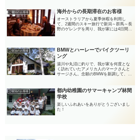
海外からの長期滞在のお客様
ご宿泊のお客様
オーストラリアから夏季休暇を利用し
て、2週間のスキー旅行で新潟～群馬～長
野のゲレンデを周り、我が家には4日間滞
在のアダムさんクリードさん。花咲の湯
の露天風呂の冬景色をエクセレントと絶
賛。オーストラリアの方は、温泉や日本
食が大好き。もう一組は...
BMWとハーレーでバイクツーリ
ご宿泊のお客様
ング
湯川や丸沼に釣りで、我が家を何度とな
く訪れていたアメリカ人のマークさんと
サージさん。念願のBMWを新調して、カ
レンズ〜光徳牧場〜山王林道〜川俣湖〜
今市〜日光杉並木〜東京とツーリングを
楽しんでいました。BMWはCDが6枚セッ
都内幼稚園のサマーキャンプ林間
ご宿泊のお客様
トでき、スピーカー...
学校
楽しいふれあいをありがとうございまし
た！