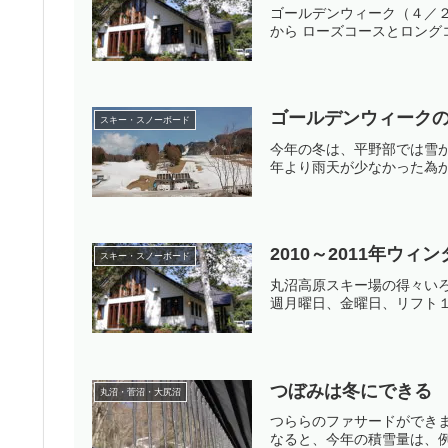
ゴールデンウィーク（４／
から ローズコースとロング
ゴールデンウィーク
スキー・スノーボード
今年の冬は、平野部では雪
年より雨天が少なかった為か
2010～2011年ウ
スキー・スノーボード
丸沼高原スキー場の得々い
週月曜日、金曜日、リフト１
つぼみは冬にできる
丸沼・菅沼・大尻沼
つららのファサードができ
なると、今年の積雪量は、例