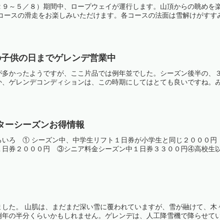
２９～５／８）期間中、ロープウェイが運行します。山頂からの眺めを
コースの滑走をお楽しみいただけます。各コースの法面は雪解けがすすみま
の子供の日までゲレンデ営業中
が多かったようですが、ここ片品では例年並でした。シーズン後半の、
、ゲレンデコンディションは、この時期にしてはとても良いですね。みつ
ィンターシーズンお得情報
ろいろ ① シーズン中、中学生リフト１日券が小学生と同じ２０００円
日券２０００円 ③シニア料金シーズン中１日券３３００円④高校生以上
ました。 山肌は、まだまだ深い雪に覆われていますが、雪が融けて、木
年の半分くらいかもしれません。ゲレンデは、人工降雪機で降らせている