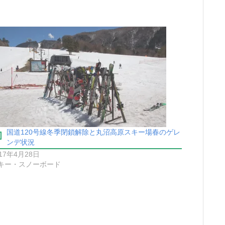
国道120号線冬季閉鎖解除と丸沼高原スキー場春のゲレ
ンデ状況
017年4月28日
キー・スノーボード