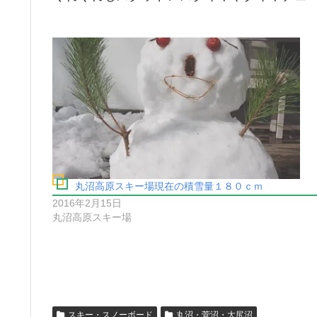
丸沼高原スキー場現在の積雪量１８０ｃｍ
2016年2月15日
丸沼高原スキー場
スキー・スノーボード
丸沼・菅沼・大尻沼