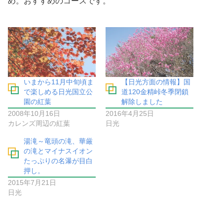
め。おすすめのコースです。
いまから11月中旬頃ま
【日光方面の情報】国
で楽しめる日光国立公
道120金精峠冬季閉鎖
園の紅葉
解除しました
2008年10月16日
2016年4月25日
カレンズ周辺の紅葉
日光
湯滝～竜頭の滝、華厳
の滝とマイナスイオン
たっぷりの名瀑が目白
押し。
2015年7月21日
日光