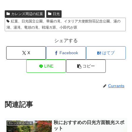
カレンズ周辺の紅葉
日光
紅葉、日光国立公園、華厳の滝、イタリア大使館別荘記念公園、湯の
湖、湯滝、竜頭の滝、戦場ガ原、小田代が原
シェアする
X
Facebook
はてブ
LINE
コピー
Currants
関連記事
秋におすすめの日光方面観光スポ
カレンズ周辺の紅葉
ット