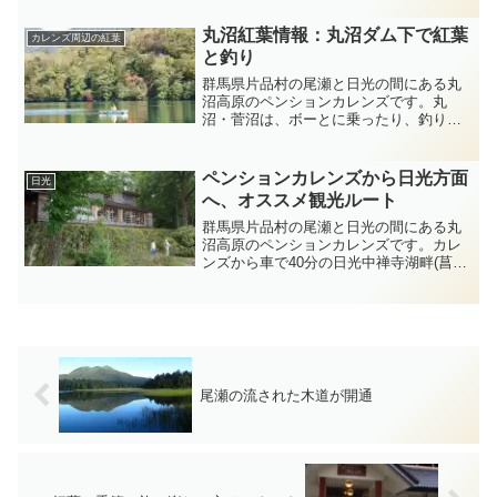
観音まで来た時に前方に巨大なクレーン
がみえたので近くに行っ...
丸沼紅葉情報：丸沼ダム下で紅葉
カレンズ周辺の紅葉
と釣り
群馬県片品村の尾瀬と日光の間にある丸
沼高原のペンションカレンズです。丸
沼・菅沼は、ボーとに乗ったり、釣りが
できます。10月9日晴天の下での釣り、紅
葉の中、気持ちよくボートを浮かべてま
したよ。
ペンションカレンズから日光方面
日光
へ、オススメ観光ルート
群馬県片品村の尾瀬と日光の間にある丸
沼高原のペンションカレンズです。カレ
ンズから車で40分の日光中禅寺湖畔(菖蒲
が浜〜千住が浜)には、ボートハウス、英
国大使館別荘、イタリア大使館別荘があ
り、夏は特に秘書に最適な心地よい所で
す(^^)観光ルー...
尾瀬の流された木道が開通