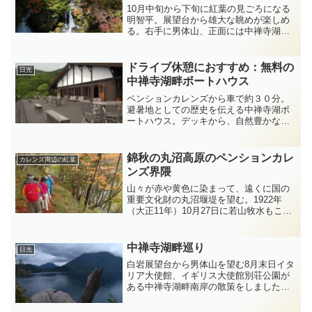
10月中旬から下旬に紅葉の見ごろになる
明智平。展望台から雄大な眺めが楽しめ
る。右手に男体山、正面には中禅寺湖、
華厳の滝。明智平がある場所は、一方通
行の為、日光方面からお越しになると、
途中にあります。往復チケット730円 3
ドライブ休憩におすすめ：無料の
日光
分で頂上に。竜頭の...
中禅寺湖畔ボートハウス
ペンションカレンズから車で約３０分。
避暑地としての歴史を伝える中禅寺湖ボ
ートハウス。デッキから、自然豊かな中
禅寺湖畔の四季折々の風景をのんびり
と、ひととき堪能できるおすすめの場所
です。昭和２０年代の水辺の施設を復
錦秋の丸沼高原のペンションカレ
カレンズ周辺の紅葉
元。木をふんだんに使った素敵...
ンズ界隈
山々が赤や黄色に染まって、遠くに国の
重要文化財の丸沼堰堤を望む。1922年
（大正11年）10月27日に若山牧水もこの
地を訪れて、たくさんの歌を詠んでいま
す。「登り来しこの山あひに沼ありて美
しきかも鴨の鳥浮けり」「枯れ木なす冬
中禅寺湖畔巡り
日光
木の林ゆきゆきて...
白岩展望台から男体山を望む8月末日イタ
リア大使館、イギリス大使館別荘公園が
ある中禅寺湖畔南岸の散策をしました。
旧プリンスホテルから入り、立木観音ま
で約２０キロ６時間の行程でした。立木