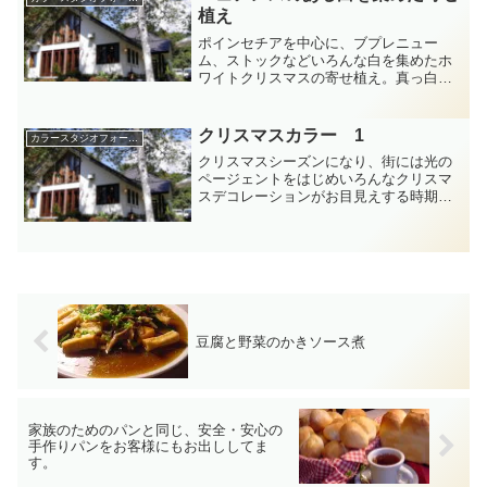
植え
ポインセチアを中心に、ブプレニュー
ム、ストックなどいろんな白を集めたホ
ワイトクリスマスの寄せ植え。真っ白に
見えても、少しずつどこかが違う。花の
白は１種類だけではない。形のおもしろ
さと、質感が際立つ。卵のようになめら
クリスマスカラー 1
カラースタジオフォーミーのカラー講座
かで、すこしクリーミーな白...
クリスマスシーズンになり、街には光の
ページェントをはじめいろんなクリスマ
スデコレーションがお目見えする時期に
なってきましたね。
豆腐と野菜のかきソース煮
家族のためのパンと同じ、安全・安心の
手作りパンをお客様にもお出ししてま
す。