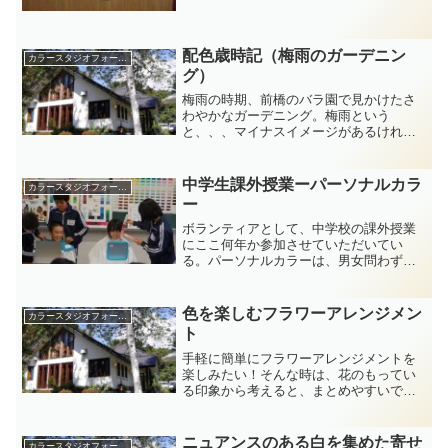
ネーターやカラリストという名前の職業
は最近人気が出て来ましたね。物が売れ
なくなったと言われていますね。量より
質の時代に突入しました。...
配色歳時記（梅雨のガーデニン
カラースタジオフォーミーのカラー講座
グ）
梅雨の時期、前橋のバラ園で見かけたさ
わやかなガーデニング。梅雨という
と、、、マイナスイメージがあるけれ
ど、色彩分析をしてみると、デリケート
で叙情的な配色になっている。原色のﾊﾟｰ
ﾌﾟﾙに白やグレイ、黒を足してゆくと、さ
中学生課外授業ーパーソナルカラ
カラースタジオフォーミーのカラー講座
まざまな印象の紫色がで...
ー
ボランティアとして、中学校の課外授業
にここ何年か参加させていただいてい
る。パーソナルカラーは、男女問わずに
人気が高い。2時間半ほどの間にドレープ
を当てて、自分の似合う色を捜すのです
が、真剣そのもの。自分が最初に色彩に
色を楽しむフラワーアレンジメン
カラースタジオフォーミーのカラー講座
出会ったときのわくわくど...
ト
手軽に簡単にフラワーアレンジメントを
楽しみたい！そんな時は、花のもってい
る印象から考えると、まとめやすいです
ね。
ニュアンスのある白を集めた寄せ
カラースタジオフォーミーのカラー講座