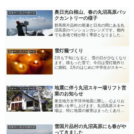
奥日光白根山、春の丸沼高原バッ
スキー・スノーボード
クカントリーの様子
群馬県片品村の尾瀬と日光の間にある丸
沼高原のペンションカレンズです。都内
でも各地で桜が咲く季節となりました。
丸沼高原はまだまだ冬模様。春の暖かさ
があったと思ったら、雪が降ったりを繰
り返しています。さて、今日は、３月下
雪灯籠づくり
スキー・スノーボード
旬のある晴れた日、元プロ...
2月も下旬になると、雪の日が少なくなり
ます。積もった雪で、今日は雪灯籠作り
に挑戦。2月のはじめに中学生がスキー体
験で来てくれ、その時作ったのですが、
写真をとりそこねてしまった。それはそ
れは幻想的な世界だったので、記念写真
をと思って、とってみ...
地震に伴う丸沼スキー場リフト営
スキー・スノーボード
業のお知らせ
東北地方太平洋沖地震に際し、心よりお
見舞いを申し上げます。丸沼高原スキー
場は、特に地震の被害はまったくありま
せんでしたが、電力不足、安全面を考慮
し、連休前の３／１８（金）までの平日
は、リフトは第一、五、八、中央の四本
雪国片品村の丸沼高原にも春がや
スキー・スノーボード
の営業になります。１４日...
ってきました