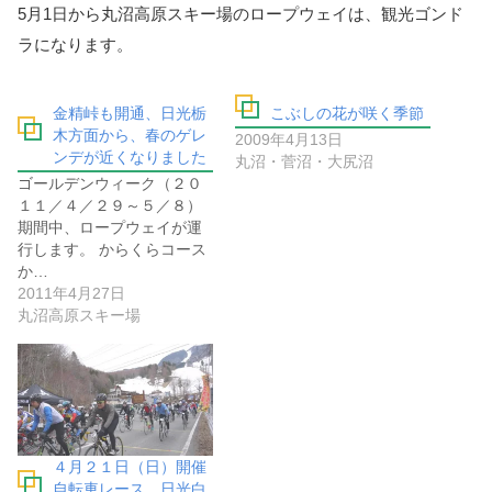
5月1日から丸沼高原スキー場のロープウェイは、観光ゴンド
ラになります。
金精峠も開通、日光栃
こぶしの花が咲く季節
木方面から、春のゲレ
2009年4月13日
ンデが近くなりました
丸沼・菅沼・大尻沼
ゴールデンウィーク（２０
１１／４／２９～５／８）
期間中、ロープウェイが運
行します。 からくらコース
か…
2011年4月27日
丸沼高原スキー場
４月２１日（日）開催
自転車レース、日光白