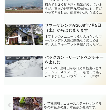
都内でも２０度を越す陽気が続いていま
すが、雪国の群馬県丸沼高原にも、春が
やってきました。残雪をいだいた遠くの
峰みねが、たなびく霞の中に浮かんでい
ます。丸沼高原スキー場は、ゴールデン
ウィークの５月６日まで春スキー＆スノ
サマーゲレンデが2008年7月5日
スキー・スノーボード
ーボードを楽しんでいただ...
（土）からはじまります
オフトレのメニューに取り入れたいサマ
ーゲレンデお天気に関係なく楽しめま
す。人工スキーマットを敷き詰めたゲレ
ンデは、天然雪と変わらない滑りをお約
束。午前9時～午後4時半 リフトチ
ケット1日券2500円 3時間券2000円 体
バックカントリーアドベンチャー
スキー・スノーボード
験コース リフ...
を楽しむ
2018/2/9、座禅山から日光白根山へとス
ノーシュー＆スノーボードを使って楽し
んできました。バウダースノーでの独特
の浮遊感は最高！！真っ白なキャンバス
に自分のシュプールが描かれ、最高です♪
続いて2018/3/12、日光白根山山頂で冬山
登山...
水芭蕉情報：ニュースステーションで放
映の水芭蕉の森、水芭蕉が見頃です。