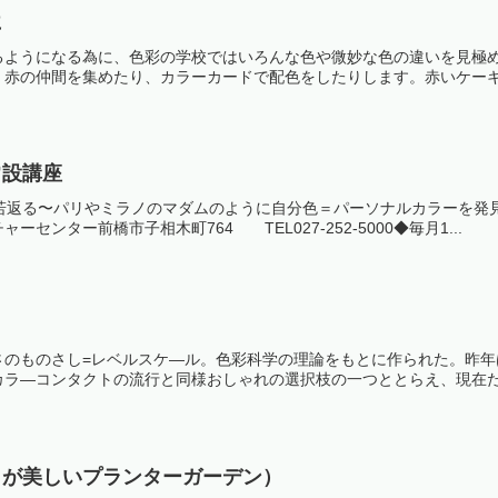
に
るようになる為に、色彩の学校ではいろんな色や微妙な色の違いを見極
赤の仲間を集めたり、カラーカードで配色をしたりします。赤いケーキ、
常設講座
歳若返る〜パリやミラノのマダムのように自分色＝パーソナルカラーを発
ンター前橋市子相木町764 TEL027-252-5000◆毎月1...
さのものさし=レベルスケ—ル。色彩科学の理論をもとに作られた。昨
ラ—コンタクトの流行と同様おしゃれの選択枝の一つととらえ、現在たく
りが美しいプランターガーデン）