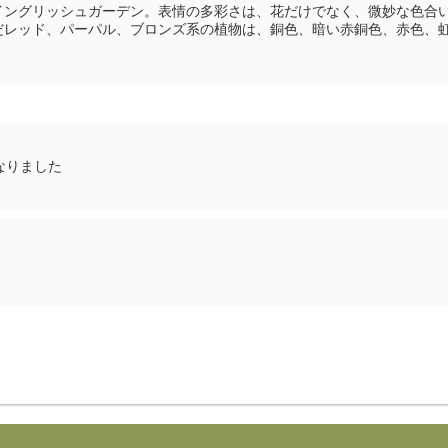
イングリッシュガーデン。表情の多彩さは、花だけでなく、微妙な色合
レッド、パーパル、ブロンズ系の植物は、銅色、暗い赤銅色、赤色、虹色
なりました