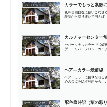
カラーでもっと素敵
カラースタジオフォーミーのカラー講座
色を自由自在に使いこなせ
雑誌から切り抜いて例えば、
カルチャーセンター
カラースタジオフォーミーのカラー講座
〜パーソナルカラーで10
所 リバーフロントカルチャーセ
ヘア—カラ—最前線
カラースタジオフォーミーのカラー講座
ヘアーカラーに便利な明る
めの欠点を隠す発想から、カ
配色歳時記（葉の彩
カラースタジオフォーミーのカラー講座