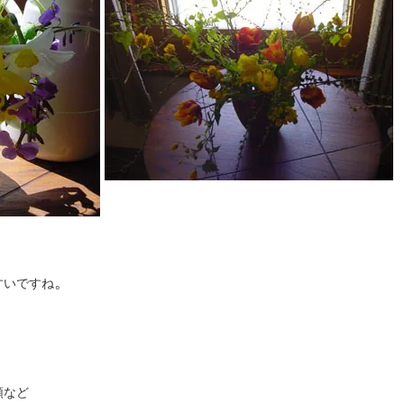
。
すいですね
、
類など