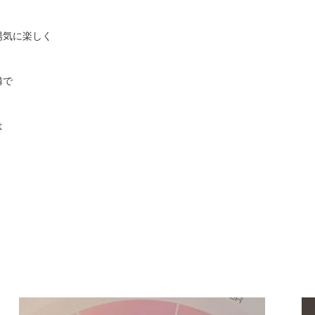
陽気に楽しく
憐で
は