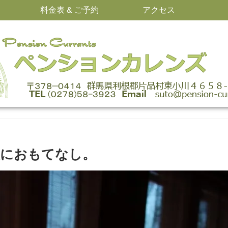
料金表 & ご予約
アクセス
敵におもてなし。