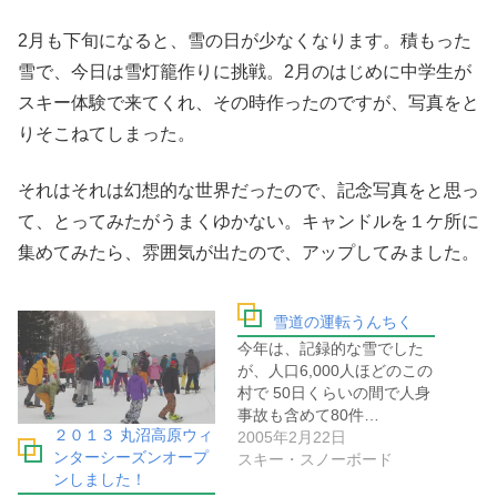
2月も下旬になると、雪の日が少なくなります。積もった
雪で、今日は雪灯籠作りに挑戦。2月のはじめに中学生が
スキー体験で来てくれ、その時作ったのですが、写真をと
りそこねてしまった。
それはそれは幻想的な世界だったので、記念写真をと思っ
て、とってみたがうまくゆかない。キャンドルを１ケ所に
集めてみたら、雰囲気が出たので、アップしてみました。
雪道の運転うんちく
今年は、記録的な雪でした
が、人口6,000人ほどのこの
村で 50日くらいの間で人身
事故も含めて80件…
２０１３ 丸沼高原ウィ
2005年2月22日
ンターシーズンオープ
スキー・スノーボード
ンしました！