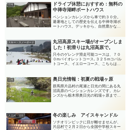
戦場ヶ原～湯滝~湯の...
ドライブ休憩におすすめ：無料の
日光
中禅寺湖畔ボートハウス
ペンションカレンズから車で約３０分。
避暑地としての歴史を伝える中禅寺湖ボ
ートハウス。デッキから、自然豊かな中
禅寺湖畔の四季折々の風景をのんびり
と、ひととき堪能できるおすすめの場所
です。昭和２０年代の水辺の施設を復
丸沼高原スキー場がオープンしま
スキー・スノーボード
元。木をふんだんに使った素敵...
した！初滑りは丸沼高原で。
只今のゲレンデ滑走可能コースは、７０
０mバイオレットコース､３２５mコバル
トコース、イエローコース、こちらは日
当りがいいコースの為、積雪が安定しま
せんが、サマースキーゲレンデでもあ
り、下はブラシですので、ちょっと安
奥日光情報：初夏の戦場ヶ原
日光
心。積雪量は６５cm。月、...
群馬県片品村の尾瀬と日光の間にある丸
沼高原のペンションカレンズです。カレ
ンズから栃木県奥日光の戦場ヶ原までは
車で３０分程度、草木が芽吹き始めた初
夏の様子を撮影してきました。どうぞお
越しをお待ちしております。
冬の楽しみ アイスキャンドル
片品村・沼田
ソチオリンピックに目が離せませんが、
片品村で２月２日から全国中学校スキー