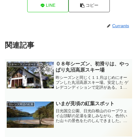
LINE
コピー
Currants
関連記事
０８年シーズン、初滑りは、やっ
スキー・スノーボード
ぱり丸沼高原スキー場
昨シーズンと同じく１１月はじめにオー
プンした丸沼高原スキー場。安定した ゲ
レデコンディションで定評がある。１２
月に入って静かなお天気が続いている。
現在滑走可能なコースは、６コース。
バイオレット、イエロー、グリーン、コ
いまが見頃の紅葉スポット
カレンズ周辺の紅葉
バルト、ブルー、ローズ...
日光国立公園、日光白根山のロープウェ
イ山頂駅の足湯を楽しみながら、色付い
た山々の景色をたのしんできました。標
高１６００M以上の山々が色付いてきま
した。この連休から紅葉を楽しむなら、
国道120号線沿い竜頭の滝～小田代が原～