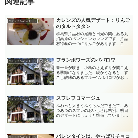
関連記事
カレンズの人気デザート：りんご
ペンションのスイーツ
のタルトタタン
群馬県片品村の尾瀬と日光の間にある丸
沼高原のペンションカレンズです。片品
村特産の一つにりんごがあります。これ
を使って、最近はタルトタタンをよく作
ります。りんごの芯を抜き、カットして
ぐるりと鍋に並べて、バターと砂糖をこ
フランボワーズのババロワ
ペンションのスイーツ
がしたキャラメル 味で煮...
春一番が吹き、小鳥のさえずりが聞こえ
る季節になりました。暖かくなると、す
こし酸味のあるフルーツババロワがおい
しいですね。今日はソースなどに使って
いたフランボワーズのピュレを使ってバ
バロワを作ってみました。今シーズン3回
目来て頂いた方がたに、...
スフレフロマージュ
ペンションのスイーツ
ふわっと大きくふくらんだできたて、あ
つあつのスフレのおいしさは格別。明日
のデザートにしょうと準備していました
がメレンゲの泡立て方が足りなかったの
か、冷めたらしぼんでしまった。このま
までは、お客様に出せない、、上にあり
合わせのフルーツを飾った...
バレンタインは、やっぱりチョコ
ペンションのスイーツ