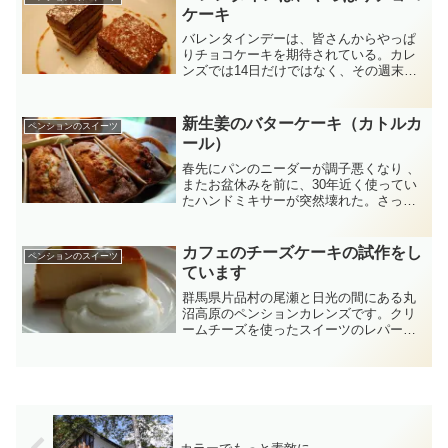
ケーキ
バレンタインデーは、皆さんからやっぱ
りチョコケーキを期待されている。カレ
ンズでは14日だけではなく、その週末の
15，16，17日も、ディナーのスイーツ
は、クーベルチュールとフレッシュクリ
ームで作る、ホームメイドケーキを予定
新生姜のバターケーキ（カトルカ
ペンションのスイーツ
している。ガトーオ...
ール）
春先にパンのニーダーが調子悪くなり 、
またお盆休みを前に、30年近く使ってい
たハンドミキサーが突然壊れた。さっそ
くにインターネットでラッセルホルブズ
のハンドミキサーを注文。突然の出来事
で焦ってしまったが、久しぶりにホイッ
カフェのチーズケーキの試作をし
ペンションのスイーツ
パーで泡立てたたとこ...
ています
群馬県片品村の尾瀬と日光の間にある丸
沼高原のペンションカレンズです。クリ
ームチーズを使ったスイーツのレパート
リーを増やしたいと思い、ただいま研究
中。都内吉祥寺にあるセイナカフェのク
リームチーズプディングと、世田谷線沿
線にあるカフェロッタのバ...