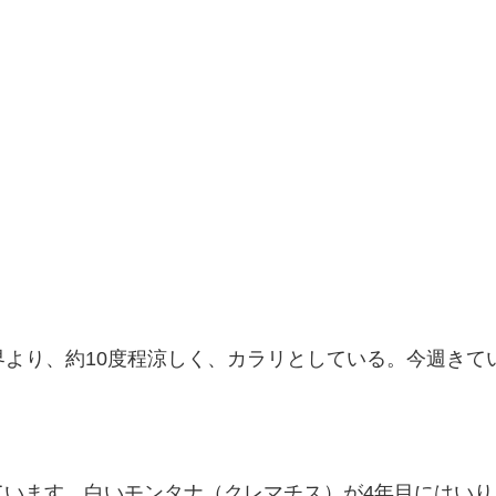
下界より、約10度程涼しく、カラリとしている。今週き
ています。白いモンタナ（クレマチス）が4年目にはいり