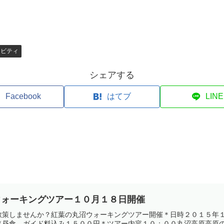
ィビティ
シェアする
Facebook
はてブ
LINE
ウォーキングツアー１０月１８日開催
散策しませんか？紅葉の丸沼ウォーキングツアー開催＊日時２０１５年１
昼食、ガイド料込み１５００円＊ツアー内容１０：００丸沼高原高原の駅