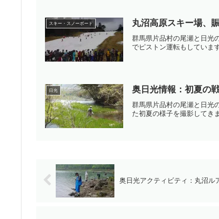
丸沼高原スキー場、
スキー・スノーボード
群馬県片品村の尾瀬と日光
でピストン運転もしていま
奥日光情報：初夏の
日光
群馬県片品村の尾瀬と日光
た初夏の様子を撮影してき
奥日光アクティビティ：丸沼ル