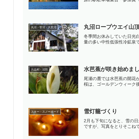
丸沼ロープウエイ山
丸沼・菅沼・大尻沼
冬季間お休みしていた日光白
量の多い中性低張性冷鉱泉で
水芭蕉が咲き始めま
片品村・沼田
尾瀬の麓では水芭蕉の開花
桜は、ゴールデンウィーク
雪灯籠づくり
スキー・スノーボード
2月も下旬になると、雪の
ですが、写真をとりそこねて