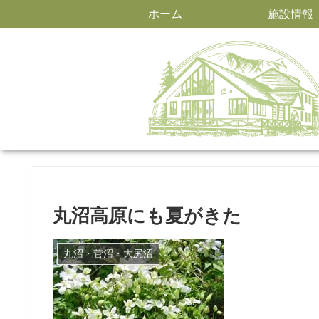
ホーム
施設情報
丸沼高原にも夏がきた
丸沼・菅沼・大尻沼