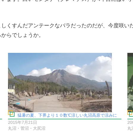
こしくすんだアンテークなバラだったのだが、今度咲い
るからでしょうか。
猛暑の夏、下界より１０数℃涼しい丸沼高原で涼みに
2015年7月21日
2
丸沼・菅沼・大尻沼
丸