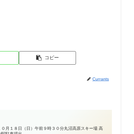
コピー
Currants
０月１８日（日）午前９時３０分丸沼高原スキー場 高
駐車場出...