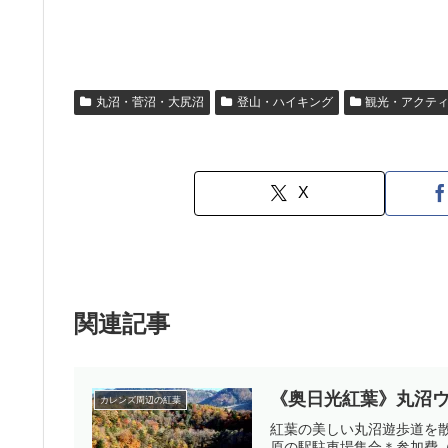
丸沼・菅沼・大尻沼
登山・ハイキング
観光・アクテ
X
関連記事
《奥日光紅葉》丸沼
カレンズ周辺の紅葉
紅葉の美しい丸沼遊歩道を
原の駅駐車場集合＊参加費（