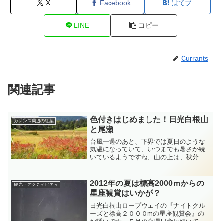
X
Facebook
はてブ
LINE
コピー
Currants
関連記事
色付きはじめました！日光白根山
カレンズ周辺の紅葉
と尾瀬
台風一過のあと、下界では夏日のような
気温になっていて、いつまでも暑さが続
いているようですね、山の上は、秋分頃
から、急に気温が下がりはじめ、朝夕は
暖房をつけています。日光白根山でも森
林限界あたりの草木は紅葉がはじまり、
2012年の夏は標高2000ｍからの
観光・アクティビティ
だけかんば、おおかめのき...
星座観賞はいかが？
日光白根山ロープウェイの『ナイトクル
ーズと標高２０００mの星座観賞会』の