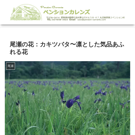
尾瀬の花：カキツバタ〜凛とした気品あふ
れる花
尾瀬