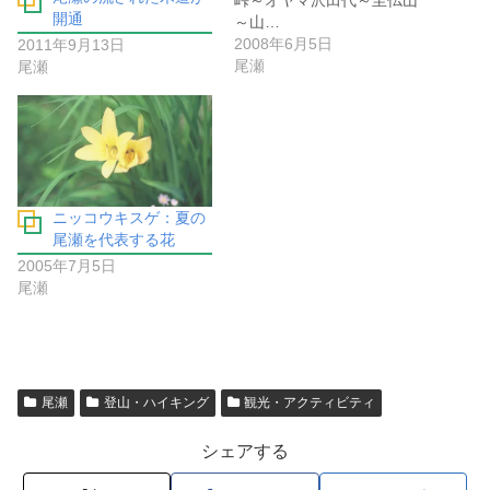
開通
～山…
2008年6月5日
2011年9月13日
尾瀬
尾瀬
ニッコウキスゲ：夏の
尾瀬を代表する花
2005年7月5日
尾瀬
尾瀬
登山・ハイキング
観光・アクティビティ
シェアする