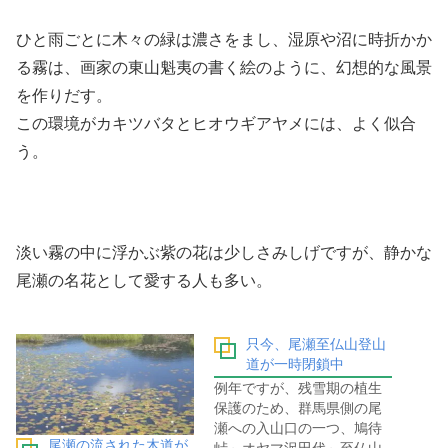
ひと雨ごとに木々の緑は濃さをまし、湿原や沼に時折かか
る霧は、画家の東山魁夷の書く絵のように、幻想的な風景
を作りだす。
この環境がカキツバタとヒオウギアヤメには、よく似合
う。
淡い霧の中に浮かぶ紫の花は少しさみしげですが、静かな
尾瀬の名花として愛する人も多い。
只今、尾瀬至仏山登山
道が一時閉鎖中
例年ですが、残雪期の植生
保護のため、群馬県側の尾
瀬への入山口の一つ、鳩待
尾瀬の流された木道が
峠～オヤマ沢田代～至仏山