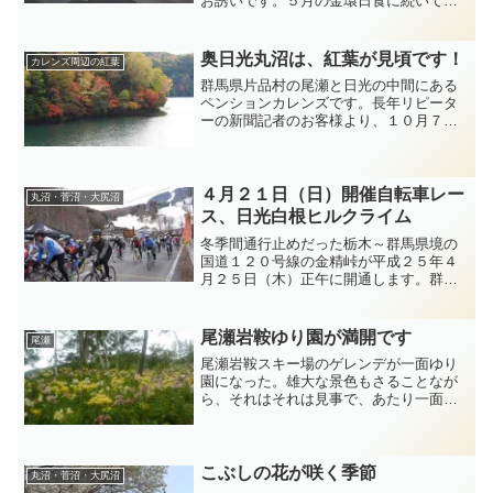
お誘いです。５月の金環日食に続いて、
この夏～秋の夜空を彩る天体ショー。圧
倒的な広視野を誇り、漆黒の空に満天の
星が望めます。夏でも涼しい標高２００
奥日光丸沼は、紅葉が見頃です！
カレンズ周辺の紅葉
０mの山頂での観賞会です...
群馬県片品村の尾瀬と日光の中間にある
ペンションカレンズです。長年リピータ
ーの新聞記者のお客様より、１０月７、
８日にお泊まり頂いた際に撮影した紅葉
のお写真を頂きました。今年の夏は雨が
多くて冷夏でしたが、紅葉は綺麗に色づ
き始めました。今月いっぱ...
４月２１日（日）開催自転車レー
丸沼・菅沼・大尻沼
ス、日光白根ヒルクライム
冬季間通行止めだった栃木～群馬県境の
国道１２０号線の金精峠が平成２５年４
月２５日（木）正午に開通します。群馬
県の閉鎖区間で４月２１日（日）に開催
される自転車レース日光白根ヒルクライ
ムに合わせ、只今除雪が急ピッチで進め
尾瀬岩鞍ゆり園が満開です
尾瀬
られています。参加受申し...
尾瀬岩鞍スキー場のゲレンデが一面ゆり
園になった。雄大な景色もさることなが
ら、それはそれは見事で、あたり一面甘
い香りが立ちこめていました。うっとり
と花をながめていると、あげは蝶がひら
ひらと飛び交い、幸せな気分になってい
るのはなにも人間だけでは...
こぶしの花が咲く季節
丸沼・菅沼・大尻沼