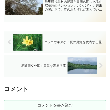
群馬県片品村の尾瀬と日光の間にある丸
沼高原のペンションカレンズです。週末
の暖かさで、春のおとずれが進んでいる
ようです。茶色の山肌に白や黄色の花木
が華やぎを見せる。気品のある白い花
は、日当たりのいい斜面で、高さ２０m
もあろうかと思う野生のこぶ...
ニッコウキスゲ：夏の尾瀬を代表する花
尾瀬国立公園：貴重な高層湿原
コメント
コメントを書き込む