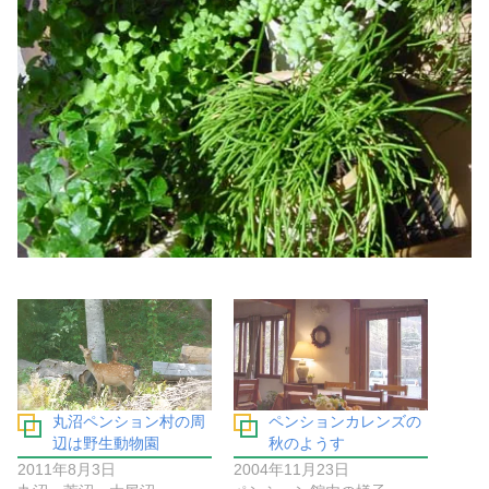
丸沼ペンション村の周
ペンションカレンズの
辺は野生動物園
秋のようす
2011年8月3日
2004年11月23日