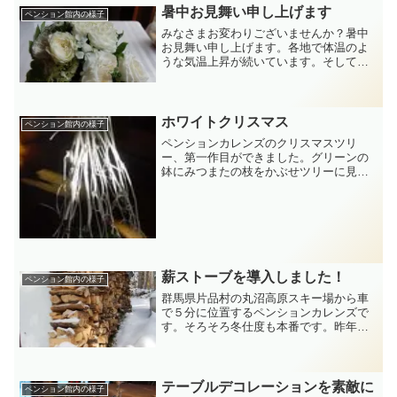
は、使いこなせないのでいりませんが、
暑中お見舞い申し上げます
ペンション館内の様子
ダウンロードし組み立てるだけ...
みなさまお変わりございませんか？暑中
お見舞い申し上げます。各地で体温のよ
うな気温上昇が続いています。そして西
日本を中心に台風の被害がたいへんだっ
たようですが、皆様の所は大丈夫でした
か？丸沼高原もひとたび自然が猛威をふ
るった時には、山の上です...
ホワイトクリスマス
ペンション館内の様子
ペンションカレンズのクリスマスツリ
ー、第一作目ができました。グリーンの
鉢にみつまたの枝をかぶせツリーに見立
て、ビーズで雪の結晶がきらきらしてい
るイメージを作りました。先日は２日連
続で雪がふりましたが、日中の気温が高
めなんです。ゲレンデも造雪...
薪ストーブを導入しました！
ペンション館内の様子
群馬県片品村の丸沼高原スキー場から車
で５分に位置するペンションカレンズで
す。そろそろ冬仕度も本番です。昨年か
ら、裏山の間伐材で薪作りをし、薪スト
ーブ導入の準備をしておりましたが、や
っと煙突が設置でき、暖をとっていま
す。いつまで見ていても飽き...
テーブルデコレーションを素敵に
ペンション館内の様子