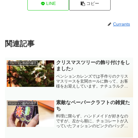
LINE
コピー
Currants
関連記事
クリスマスツリーの飾り付けをし
ペンション館内の様子
ました♪
ペンションカレンズでは手作りのクリス
マスリースを玄関ホールに飾って、お客
様をお迎えしています。ナチュラルクラ
フト講座を開いているガーデニングと雑
貨のお店パワジオ倶楽部に行って習って
きました。木の実を主にタイのカレン族
素敵なペーパークラフトの雑貨た
ペンション館内の様子
の赤いビーズとサンキライ...
ち
料理に限らず、ハンドメイドが好きなの
ですが、左から順に、チョコレートが入
っていたフォションのピンクのバッグ、
エルメスの無料ペーパークラフトバッ
グ。私の場合、エルメスの本物バッグ