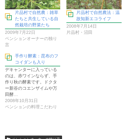
片品村で自然農：雑草
片品村で自然農法：温
たちと共生している自
故知新エコライフ
然栽培の野菜たち
2008年7月14日
2009年7月22日
片品村・沼田
ペンションオーナーの独り
言
手作り酵素：昆布のフ
コイダンも入り
デキャンターに入っている
のは、赤ワインならず、手
作り秋の酵素です。ドクタ
ー新谷のコエンザイムや万
田酵…
2008年10月31日
ペンションの料理こだわり