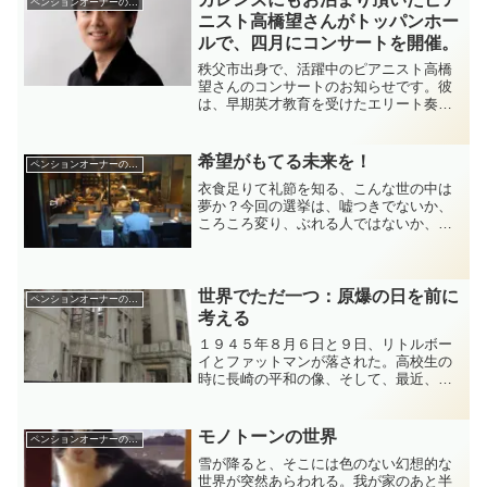
ペンションオーナーの独り言
ニスト高橋望さんがトッパンホー
ルで、四月にコンサートを開催。
秩父市出身で、活躍中のピアニスト高橋
望さんのコンサートのお知らせです。彼
は、早期英才教育を受けたエリート奏者
ではなく、秩父の自転車屋さんの長男と
して生まれ、心から音楽が好きで、ピア
ニストになった。我が家に来ていただい
希望がもてる未来を！
ペンションオーナーの独り言
てた頃は、部活で卓球をし...
衣食足りて礼節を知る、こんな世の中は
夢か？今回の選挙は、嘘つきでないか、
ころころ変り、ぶれる人ではないか、既
得権にしがみついて私腹を肥やす人でな
いかなど、人物をよく見極めることが大
事かなぁ。パフォーマンスがうまくて、
よくわからなかったのが小...
世界でただ一つ：原爆の日を前に
ペンションオーナーの独り言
考える
１９４５年８月６日と９日、リトルボー
イとファットマンが落された。高校生の
時に長崎の平和の像、そして、最近、広
島の原爆ドームを訪れた。生々しい遺品
の数々、一度は足を運んで、日本の進む
未来を考える機会にしたい。私は、母親
モノトーンの世界
ペンションオーナーの独り言
だからか、核を作らない、...
雪が降ると、そこには色のない幻想的な
世界が突然あらわれる。我が家のあと半