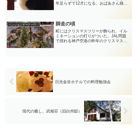
年足らずで12才になる、おばあさん猫
が、今日は、ぽかぽか陽気に誘われて、
ひなたぼっこ。皆さんの前に顔見せをし
ないシャイでおとなしい猫です。普段
は、ほとんで寝ています。で...
師走の頃
ペンションオーナーの独り言
町にはクリスマスツリーが飾られ、イル
ミネーションの灯りがついた。JAL問題
で揺れる神戸空港の昨年のクリスマス飾
りです。私たちが住んでいる山里は、冬
ごもり、師走のかきいれどきの準備で大
忙しです。３日かけて、やっと窓拭きを
終えました。雨模様がみ...
日光金谷ホテルでの料理勉強会
現代の癒し、武相荘（旧白州邸）