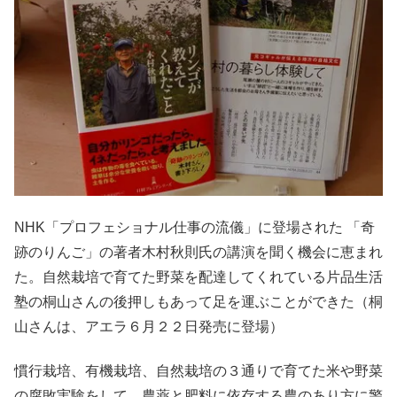
NHK「プロフェショナル仕事の流儀」に登場された 「奇
跡のりんご」の著者木村秋則氏の講演を聞く機会に恵まれ
た。自然栽培で育てた野菜を配達してくれている片品生活
塾の桐山さんの後押しもあって足を運ぶことができた（桐
山さんは、アエラ６月２２日発売に登場）
慣行栽培、有機栽培、自然栽培の３通りで育てた米や野菜
の腐敗実験をして、農薬と肥料に依存する農のあり方に警