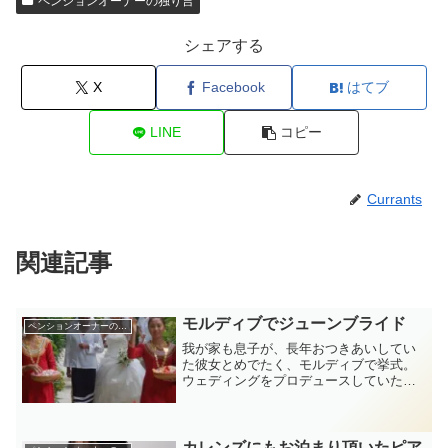
ペンションオーナーの独り言
シェアする
X
Facebook
はてブ
LINE
コピー
Currants
関連記事
モルディブでジューンブライド
ペンションオーナーの独り言
我が家も息子が、長年おつきあいしてい
た彼女とめでたく、モルディブで挙式。
ウェディングをプロデュースしていたの
は、ドイツとロシアのハーフのジュリア
さん。太鼓の楽隊と民族衣装で装ったフ
ラワーガールが泊まったコテージまで迎
え、婿の待つ所まで、エス...
カレンズにもお泊まり頂いたピア