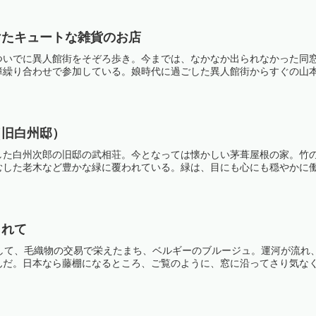
けたキュートな雑貨のお店
ついでに異人館街をそぞろ歩き。今までは、なかなか出られなかった同
繰り合わせで参加している。娘時代に過ごした異人館街からすぐの山本通
（旧白州邸）
した白州次郎の旧邸の武相荘。今となっては懐かしい茅葺屋根の家。竹
した老木など豊かな緑に覆われている。緑は、目にも心にも穏やかに働き
られて
として、毛織物の交易で栄えたまち、ベルギーのブルージュ。運河が流れ
だ。日本なら藤棚になるところ、ご覧のように、窓に沿ってさり気なく植