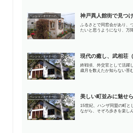
神戸異人館街で見つ
ペンションオーナーの旅行記
ふるさとで同窓会があり、
たいと思うようになり、万障
現代の癒し、武相荘
ペンションオーナーの旅行記
終戦頃、外交官として活躍
歳月を数えたか知らない苔む
美しい町並みに魅せ
ペンションオーナーの旅行記
15世紀、ハンザ同盟の町
ながら、そぞろ歩きを楽しん