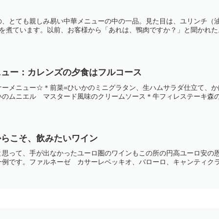
の、とても親しみ易い中華メニューの中の一品。見た目は、ユリンチ（油
を煮ています。以前、お客様から「あれは、鴨肉ですか？」と聞かれた。鶏
ニュー：カレンズの夕食はフルコース
ナーメニュー☆＊前菜=ひいかのミニグラタン、生ハムサラダ仕立て、
のムニエル マスタード風味のクリームソース＊牛フィレステーキ森の茸
からこそ、飲みたいワイン
と思って、手が出なかったユーロ圏のワインもこの所の円高ユーロ安の
例です。ファルネーゼ カサーレベッキオ、バローロ、キャンティクラシ