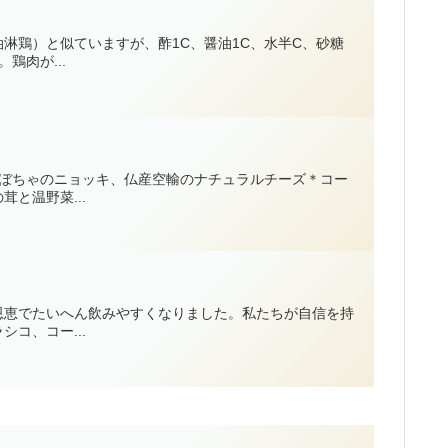
淋鶏）と似ていますが、酢1C、醤油1C、水半C、砂糖
肉が...
かぼちゃのニョッキ、仏産空輸のナチュラルチーズ＊コー
と温野菜...
恩恵でたいへん飲みやすくなりました。私たちが自信を持
コ、コー...