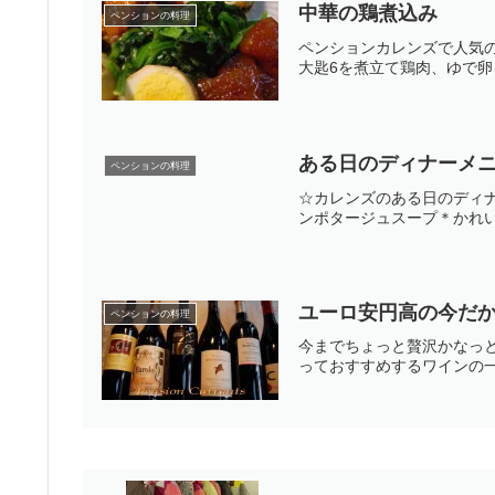
中華の鶏煮込み
ペンションの料理
ペンションカレンズで人気
大匙6を煮立て鶏肉、ゆで卵
ある日のディナーメ
ペンションの料理
☆カレンズのある日のディ
ンポタージュスープ＊かれい
ユーロ安円高の今だ
ペンションの料理
今までちょっと贅沢かなっ
っておすすめするワインの一