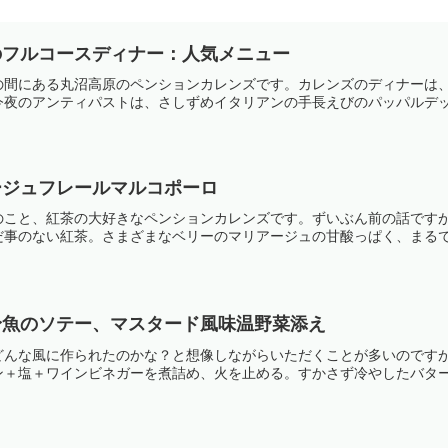
のフルコースディナー：人気メニュー
の間にある丸沼高原のペンションカレンズです。カレンズのディナーは
夜のアンティパストは、さしずめイタリアンの手長えびのパッパルデッレ
ージュフレールマルコポーロ
のこと、紅茶の大好きなペンションカレンズです。ずいぶん前の話です
事のない紅茶。さまざまなベリーのマリアージュの甘酸っぱく、まるでオ
身魚のソテー、マスタード風味温野菜添え
どんな風に作られたのかな？と想像しながらいただくことが多いのです
＋塩＋ワインビネガーを煮詰め、火を止める。すかさず冷やしたバターを